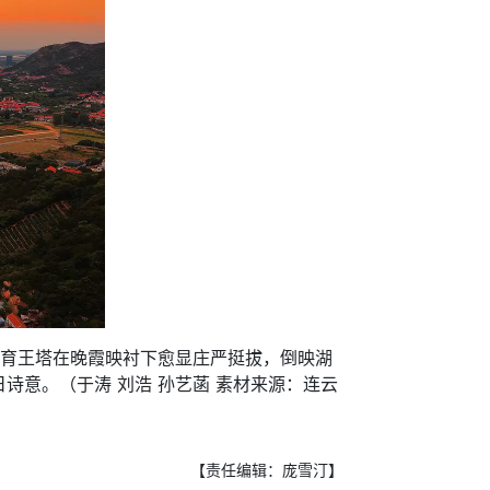
育王塔在晚霞映衬下愈显庄严挺拔，倒映湖
意。（于涛 刘浩 孙艺菡 素材来源：连云
【责任编辑：庞雪汀】