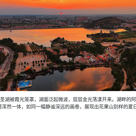
圣湖被霞光笼罩，湖面泛起微波，层层金光荡漾开来。湖畔的阿
浑然一体，如同一幅静谧深远的画卷，展现出花果山别样的夏日诗