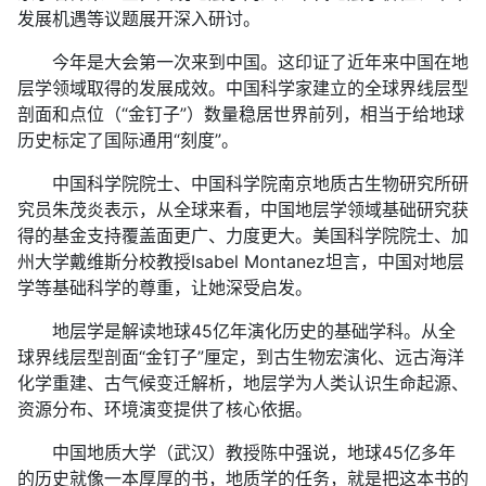
发展机遇等议题展开深入研讨。
今年是大会第一次来到中国。这印证了近年来中国在地
层学领域取得的发展成效。中国科学家建立的全球界线层型
剖面和点位（“金钉子”）数量稳居世界前列，相当于给地球
历史标定了国际通用“刻度”。
中国科学院院士、中国科学院南京地质古生物研究所研
究员朱茂炎表示，从全球来看，中国地层学领域基础研究获
得的基金支持覆盖面更广、力度更大。美国科学院院士、加
州大学戴维斯分校教授Isabel Montanez坦言，中国对地层
学等基础科学的尊重，让她深受启发。
地层学是解读地球45亿年演化历史的基础学科。从全
球界线层型剖面“金钉子”厘定，到古生物宏演化、远古海洋
化学重建、古气候变迁解析，地层学为人类认识生命起源、
资源分布、环境演变提供了核心依据。
中国地质大学（武汉）教授陈中强说，地球45亿多年
的历史就像一本厚厚的书，地质学的任务，就是把这本书的