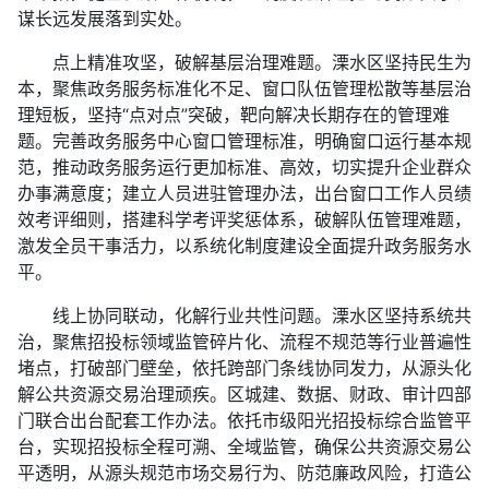
谋长远发展落到实处。
点上精准攻坚，破解基层治理难题。溧水区坚持民生为
本，聚焦政务服务标准化不足、窗口队伍管理松散等基层治
理短板，坚持“点对点”突破，靶向解决长期存在的管理难
题。完善政务服务中心窗口管理标准，明确窗口运行基本规
范，推动政务服务运行更加标准、高效，切实提升企业群众
办事满意度；建立人员进驻管理办法，出台窗口工作人员绩
效考评细则，搭建科学考评奖惩体系，破解队伍管理难题，
激发全员干事活力，以系统化制度建设全面提升政务服务水
平。
线上协同联动，化解行业共性问题。溧水区坚持系统共
治，聚焦招投标领域监管碎片化、流程不规范等行业普遍性
堵点，打破部门壁垒，依托跨部门条线协同发力，从源头化
解公共资源交易治理顽疾。区城建、数据、财政、审计四部
门联合出台配套工作办法。依托市级阳光招投标综合监管平
台，实现招投标全程可溯、全域监管，确保公共资源交易公
平透明，从源头规范市场交易行为、防范廉政风险，打造公