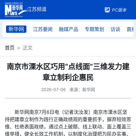
PC版本
新华网
江苏要闻
融媒产品
专题策划
访谈
直
首页
正文
南京市溧水区巧用“点线面”三维发力建
章立制利企惠民
2026-07-06
来源：新华网
新华网南京7月6日电（记者沈汝发）南京市溧水区坚
持把建章立制作为践行正确政绩观的重要抓手，摒弃短效思
维、杜绝表面政绩，通过点上破题、线上联动、面上覆盖三
维举措，健全长效工作机制，以制度化治理把为民办实事、