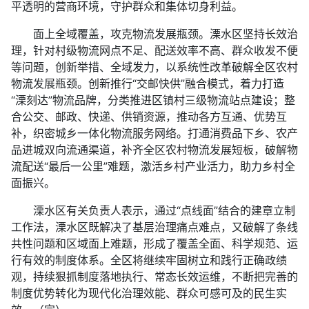
平透明的营商环境，守护群众和集体切身利益。
面上全域覆盖，攻克物流发展瓶颈。溧水区坚持长效治
理，针对村级物流网点不足、配送效率不高、群众收发不便
等问题，创新举措、全域发力，以系统性改革破解全区农村
物流发展瓶颈。创新推行“交邮快供”融合模式，着力打造
“溧刻达”物流品牌，分类推进区镇村三级物流站点建设；整
合公交、邮政、快递、供销资源，推动各方互通、优势互
补，织密城乡一体化物流服务网络。打通消费品下乡、农产
品进城双向流通渠道，补齐全区农村物流发展短板，破解物
流配送“最后一公里”难题，激活乡村产业活力，助力乡村全
面振兴。
溧水区有关负责人表示，通过“点线面”结合的建章立制
工作法，溧水区既解决了基层治理痛点难点，又破解了条线
共性问题和区域面上难题，形成了覆盖全面、科学规范、运
行有效的制度体系。全区将继续牢固树立和践行正确政绩
观，持续狠抓制度落地执行、常态长效运维，不断把完善的
制度优势转化为现代化治理效能、群众可感可及的民生实